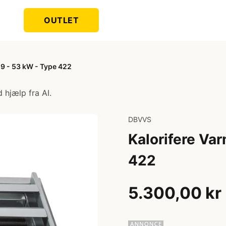
OUTLET
9 - 53 kW - Type 422
 hjælp fra AI.
DBVVS
Kalorifere Va
422
5.300,00 kr