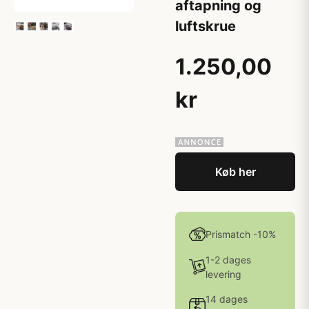
aftapning og
luftskrue
1.250,00
kr
Køb her
Prismatch -10%
1-2 dages
levering
14 dages