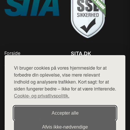
Forside
SITA.DK
Produkter
Tlf. 78768672
Top Rabatter
Vi bruger cookies på vores hjemmeside for at
Mail:
hej@want.dk
Blog
forbedre din oplevelse, vise mere relevant
Kontakt
indhold og analysere trafikken. Kort sagt: for at
Cookie- og privatlivspolitik
siden fungerer bedre – ikke for at være irriterende.
Cookie- og privatlivspolitik.
Denne side er en del af want.dk, der udgiver en række
Accepter alle
hjemmesider med præsentation af forskellige produkter fra
diverse webshops. Der sælges ikke varer fra denne side - vi
Afvis ikke‑nødvendige