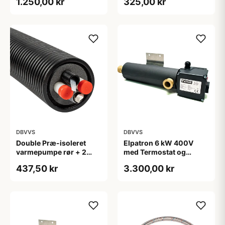
1.250,00 kr
325,00 kr
- 1 meter
DBVVS
DBVVS
Double Præ-isoleret
Elpatron 6 kW 400V
varmepumpe rør + 2
med Termostat og
kabel rør 2x32x2,9/160
overkogstermostat
437,50 kr
3.300,00 kr
- 1 meter