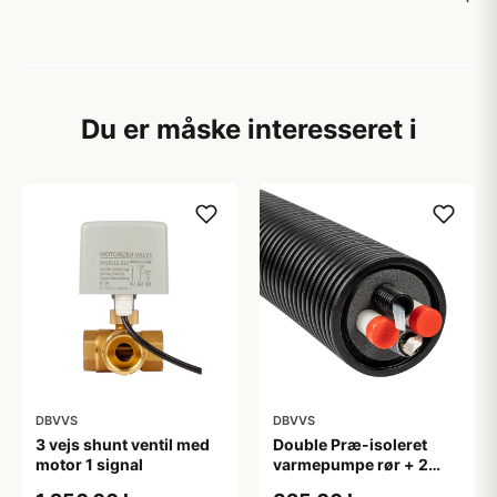
Du er måske interesseret i
DBVVS
DBVVS
3 vejs shunt ventil med
Double Præ-isoleret
motor 1 signal
varmepumpe rør + 2
kabel rør 2x25x2,3/160