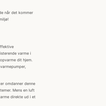
nde når det kommer
iljø!
ffektive
isterende varme i
t opvarme dit hjem.
af varmepumper,
fter omdanner denne
stemer. Mens en luft
rme direkte ud i et