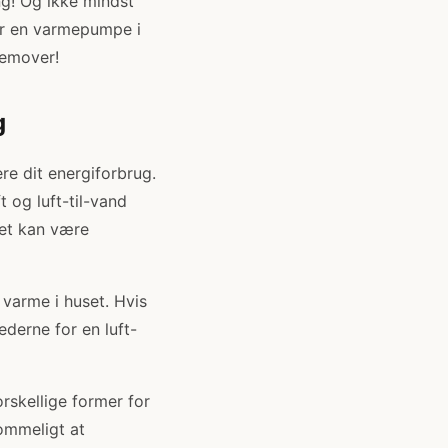
ng! Og ikke mindst
ler en varmepumpe i
remover!
g
e dit energiforbrug.
 og luft-til-vand
Det kan være
 varme i huset. Hvis
derne for en luft-
rskellige former for
ommeligt at