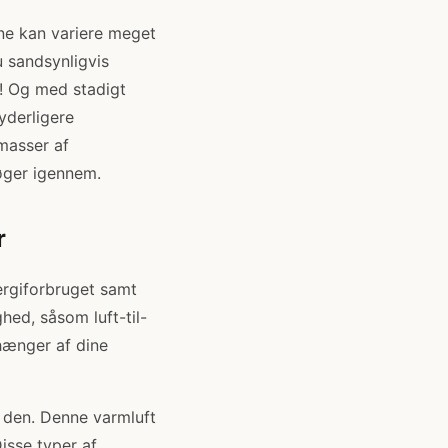
ne kan variere meget
u sandsynligvis
g! Og med stadigt
yderligere
masser af
øger igennem.
r
rgiforbruget samt
hed, såsom luft-til-
fhænger af dine
 den. Denne varmluft
isse typer af