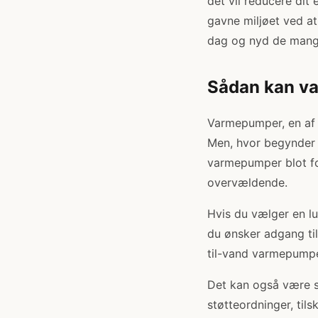
det vil reducere dit
gavne miljøet ved at
dag og nyd de mange
Sådan kan va
Varmepumper, en af 
Men, hvor begynder m
varmepumper blot fo
overvældende.
Hvis du vælger en lu
du ønsker adgang ti
til-vand varmepumpe
Det kan også være sv
støtteordninger, ti