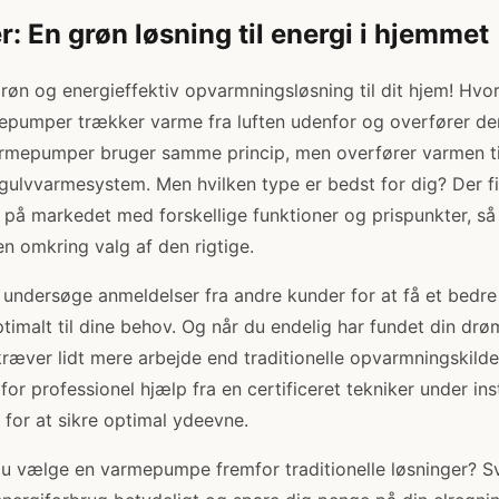
 En grøn løsning til energi i hjemmet
øn og energieffektiv opvarmningsløsning til dit hjem! Hvo
pumper trækker varme fra luften udenfor og overfører den 
mepumper bruger samme princip, men overfører varmen til
 gulvvarmesystem. Men hvilken type er bedst for dig? Der fi
på markedet med forskellige funktioner og prispunkter, s
en omkring valg af den rigtige.
 undersøge anmeldelser fra andre kunder for at få et bedre i
ptimalt til dine behov. Og når du endelig har fundet din d
 kræver lidt mere arbejde end traditionelle opvarmningskilder
 for professionel hjælp fra en certificeret tekniker under in
for at sikre optimal ydeevne.
u vælge en varmepumpe fremfor traditionelle løsninger? Sv