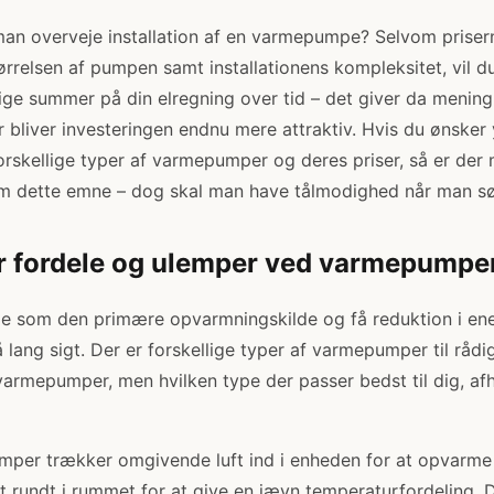
man overveje installation af en varmepumpe? Selvom priser
tørrelsen af pumpen samt installationens kompleksitet, vil d
ige summer på din elregning over tid – det giver da menin
r bliver investeringen endnu mere attraktiv. Hvis du ønsker 
rskellige typer af varmepumper og deres priser, så er der 
om dette emne – dog skal man have tålmodighed når man s
or fordele og ulemper ved varmepumpe
 som den primære opvarmningskilde og få reduktion i ene
lang sigt. Der er forskellige typer af varmepumper til rådig
d varmepumper, men hvilken type der passer bedst til dig, a
pumper trækker omgivende luft ind i enheden for at opvarme
dt rundt i rummet for at give en jævn temperaturfordeling. D