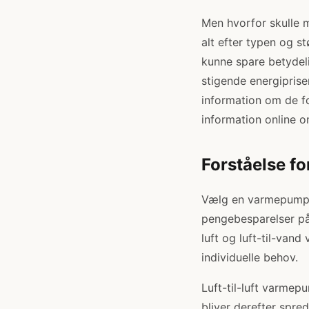
Men hvorfor skulle 
alt efter typen og s
kunne spare betydel
stigende energiprise
information om de fo
information online 
Forståelse f
Vælg en varmepumpe
pengebesparelser på 
luft og luft-til-van
individuelle behov.
Luft-til-luft varme
bliver derefter spre