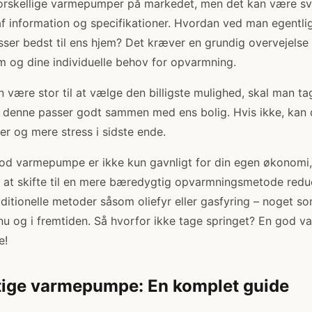
 forskellige varmepumper på markedet, men det kan være sv
 information og specifikationer. Hvordan ved man egentlig
er bedst til ens hjem? Det kræver en grundig overvejelse 
em og dine individuelle behov for opvarmning.
n være stor til at vælge den billigste mulighed, skal man ta
m denne passer godt sammen med ens bolig. Hvis ikke, kan
er og mere stress i sidste ende.
 god varmepumpe er ikke kun gavnligt for din egen økonomi
ed at skifte til en mere bæredygtig opvarmningsmetode redu
aditionelle metoder såsom oliefyr eller gasfyring – noget so
u og i fremtiden. Så hvorfor ikke tage springet? En god v
e!
tige varmepumpe: En komplet guide