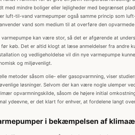
 med mindre boliger eller lejligheder med begrænset plads t
r luft-til-vand varmepumper også samme princip som luft-t
vender vand som medium til at overføre den opvarmede l
ny varmepumpe kan være stor, så det er afgørende at unders
ør køb. Det er altid klogt at læse anmeldelser fra andre ku
stallation og vedligeholdelse vil din nye varmepumpe kunne
nomisk og miljøvenligt.
onelle metoder såsom olie- eller gasopvarmning, viser studie
øvenlige løsninger. Selvom der kan være nogle ulemper ve
mær opvarmningskilde, såsom de højere initial omkostni
imal ydeevne, er det klart for enhver, at fordelene langt ove
varmepumper i bekæmpelsen af klimaæ