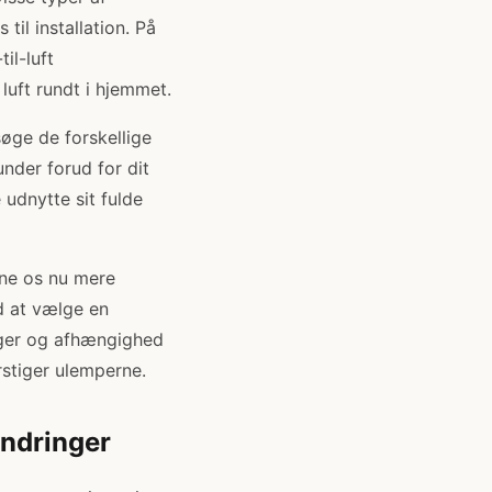
il installation. På
il-luft
uft rundt i hjemmet.
øge de forskellige
nder forud for dit
 udnytte sit fulde
rne os nu mere
d at vælge en
nger og afhængighed
rstiger ulemperne.
ndringer