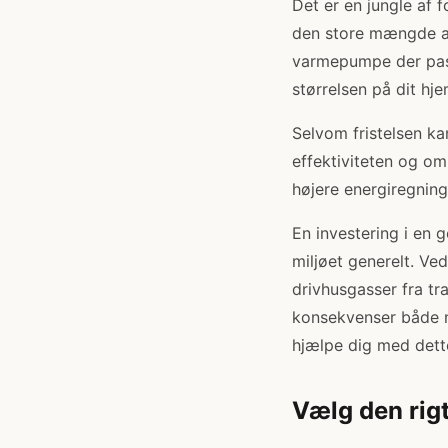
Det er en jungle af
den store mængde af
varmepumpe der pass
størrelsen på dit hj
Selvom fristelsen ka
effektiviteten og o
højere energiregning
En investering i en
miljøet generelt. V
drivhusgasser fra tr
konsekvenser både n
hjælpe dig med dett
Vælg den rig