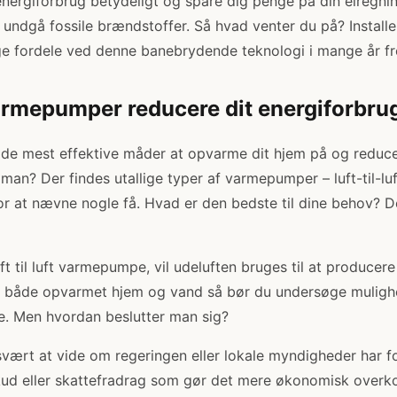
 energiforbrug betydeligt og spare dig penge på din elregni
 undgå fossile brændstoffer. Så hvad venter du på? Instal
 fordele ved denne banebrydende teknologi i mange år f
rmepumper reducere dit energiforbru
de mest effektive måder at opvarme dit hjem på og reducer
an? Der findes utallige typer af varmepumper – luft-til-luft
r at nævne nogle få. Hvad er den bedste til dine behov? 
ft til luft varmepumpe, vil udeluften bruges til at producere
l både opvarmet hjem og vand så bør du undersøge mulighe
. Men hvordan beslutter man sig?
ært at vide om regeringen eller lokale myndigheder har fo
lskud eller skattefradrag som gør det mere økonomisk overk