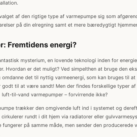
allation.
valget af den rigtige type af varmepumpe sig som afgøre
arelser på din elregning samt et mere bæredygtigt hjemmem
: Fremtidens energi?
tastisk mysterium, en lovende teknologi inden for energie
. Hvordan er det muligt? Ved simpelthen at bruge den eks
og omdanne det til nyttig varmeenergi, som kan bruges til a
 godt til at være sandt! Men der findes forskellige typer 
og luft-til-vand varmepumper – forvirrende ikke?
rmepumpe trækker den omgivende luft ind i systemet og dere
 cirkulerer rundt i dit hjem via radiatorer eller gulvvarmesy
 fungerer på samme måde, men sender den producerede va
.