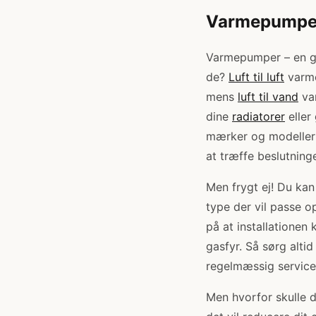
Varmepumper:
Varmepumper – en gr
de?
Luft til luft
varme
mens
luft til vand
var
dine
radiatorer
eller
mærker og modeller 
at træffe beslutning
Men frygt ej! Du kan
type der vil passe o
på at installationen
gasfyr. Så sørg altid
regelmæssig service 
Men hvorfor skulle d