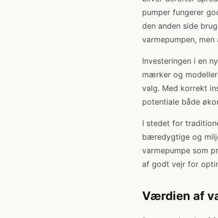
pumper fungerer godt
den anden side bruge
varmepumpen, men an
Investeringen i en 
mærker og modeller f
valg. Med korrekt in
potentiale både øko
I stedet for traditi
bæredygtige og milj
varmepumpe som pri
af godt vejr for opt
Værdien af 