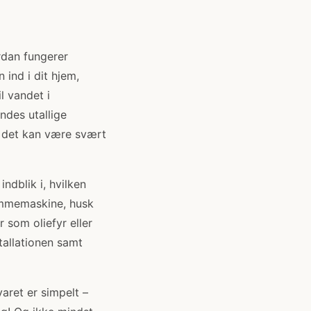
rdan fungerer
ind i dit hjem,
 vandet i
ndes utallige
å det kan være svært
ndblik i, hvilken
rømmemaskine, husk
 som oliefyr eller
stallationen samt
aret er simpelt –