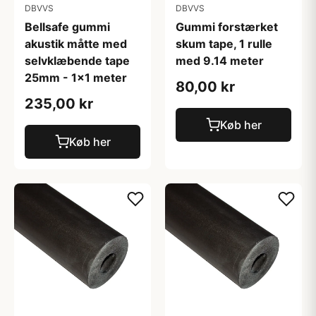
DBVVS
DBVVS
Bellsafe gummi
Gummi forstærket
akustik måtte med
skum tape, 1 rulle
selvklæbende tape
med 9.14 meter
25mm - 1x1 meter
80,00 kr
235,00 kr
Køb her
Køb her