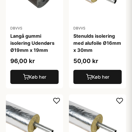
DBVVS
DBVVS
Langå gummi
Stenulds isolering
isolering Udendørs
med alufoile Ø16mm
Ø19mm x 19mm
x 30mm
96,00 kr
50,00 kr
Køb her
Køb her