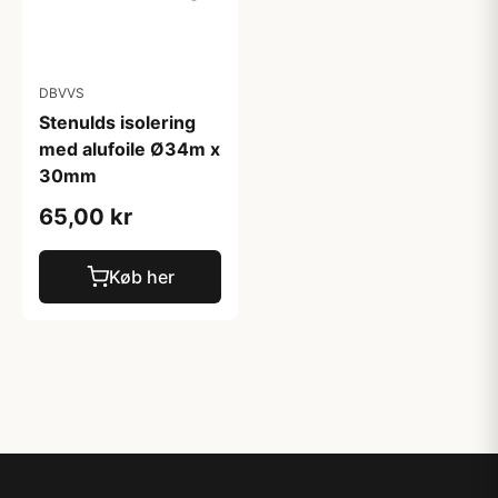
DBVVS
Stenulds isolering
med alufoile Ø34m x
30mm
65,00 kr
Køb her