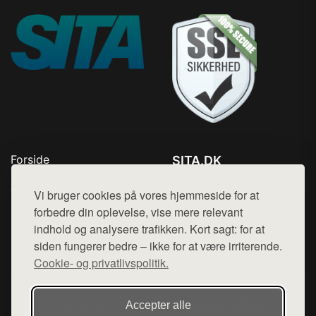
Forside
SITA.DK
Produkter
Tlf. 78768672
Top Rabatter
Vi bruger cookies på vores hjemmeside for at
Mail:
hej@want.dk
Blog
forbedre din oplevelse, vise mere relevant
Kontakt
indhold og analysere trafikken. Kort sagt: for at
Cookie- og privatlivspolitik
siden fungerer bedre – ikke for at være irriterende.
Cookie- og privatlivspolitik.
Denne side er en del af want.dk, der udgiver en række
Accepter alle