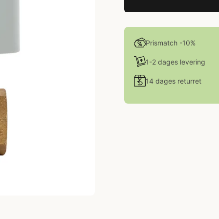
Prismatch -10%
1-2 dages levering
14 dages returret