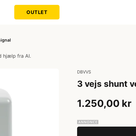
OUTLET
signal
 hjælp fra AI.
DBVVS
3 vejs shunt v
1.250,00 kr