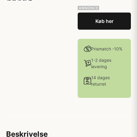
Køb her
Prismatch -10%
1-2 dages
levering
14 dages
returret
Beskrivelse