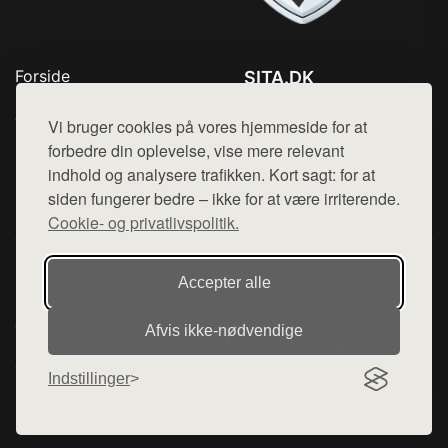
Forside
SITA.DK
Produkter
Tlf. 78768672
Top Rabatter
Vi bruger cookies på vores hjemmeside for at
Mail:
hej@want.dk
Blog
forbedre din oplevelse, vise mere relevant
Kontakt
indhold og analysere trafikken. Kort sagt: for at
Cookie- og privatlivspolitik
siden fungerer bedre – ikke for at være irriterende.
Cookie- og privatlivspolitik.
Denne side er en del af want.dk, der udgiver en række
Accepter alle
hjemmesider med præsentation af forskellige produkter fra
diverse webshops. Der sælges ikke varer fra denne side - vi
Afvis ikke‑nødvendige
henviser til de shops, som sælger varen. Vi har heller ikke
varerne på lager.
Indstillinger
© 2026 sita.dk. Alle rettigheder forbeholdes.