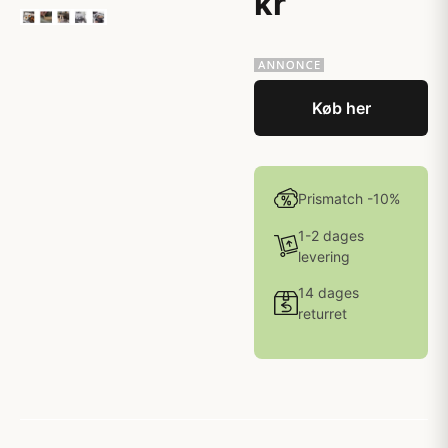
kr
Køb her
Prismatch -10%
1-2 dages
levering
14 dages
returret