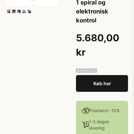
1 spiral og
elektronisk
kontrol
5.680,00
kr
Køb her
Prismatch -10%
1-2 dages
levering