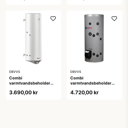
kontrol
DBVVS
DBVVS
Combi
Combi
varmtvandsbeholder
varmtvandsbeholder
150 L - Væghængt med 1
200 L - Fritstående med
3.690,00 kr
4.720,00 kr
spiral
1 spiral