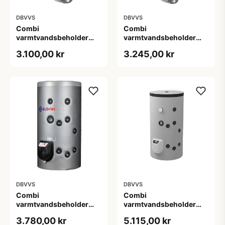
DBVVS
DBVVS
Combi
Combi
varmtvandsbeholder
varmtvandsbeholder
100 L - Væghængt med 1
120 L - Væghængt med 1
3.100,00 kr
3.245,00 kr
spiral
spiral
DBVVS
DBVVS
Combi
Combi
varmtvandsbeholder
varmtvandsbeholder
150 L - Fritstående med
150 L - Fritstående med
3.780,00 kr
5.115,00 kr
1 spiral
1 spiral og elektronisk