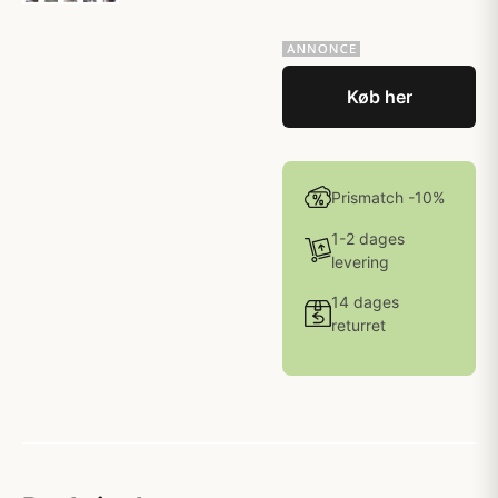
Køb her
Prismatch -10%
1-2 dages
levering
14 dages
returret