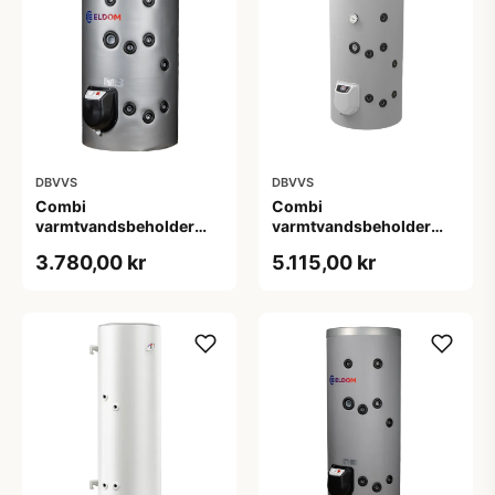
DBVVS
DBVVS
Combi
Combi
varmtvandsbeholder
varmtvandsbeholder
150 L - Fritstående med
150 L - Fritstående med
3.780,00 kr
5.115,00 kr
1 spiral
1 spiral og elektronisk
kontrol