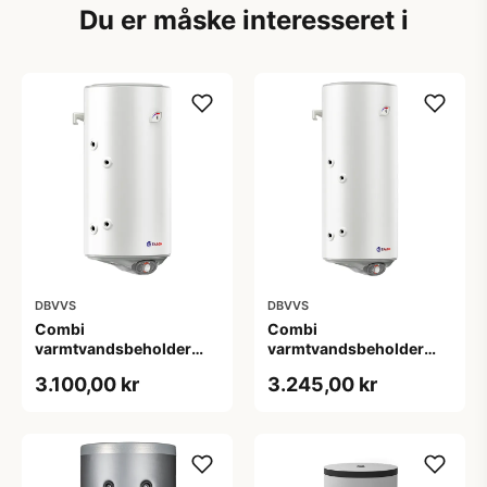
Du er måske interesseret i
DBVVS
DBVVS
Combi
Combi
varmtvandsbeholder
varmtvandsbeholder
100 L - Væghængt med 1
120 L - Væghængt med 1
3.100,00 kr
3.245,00 kr
spiral
spiral