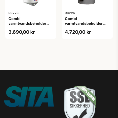
DBVVS
DBVVS
Combi
Combi
varmtvandsbeholder
varmtvandsbeholder
150 L - Væghængt med 1
200 L - Fritstående med
3.690,00 kr
4.720,00 kr
spiral
1 spiral