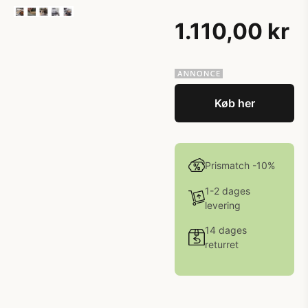
1.110,00 kr
Køb her
Prismatch -10%
1-2 dages
levering
14 dages
returret