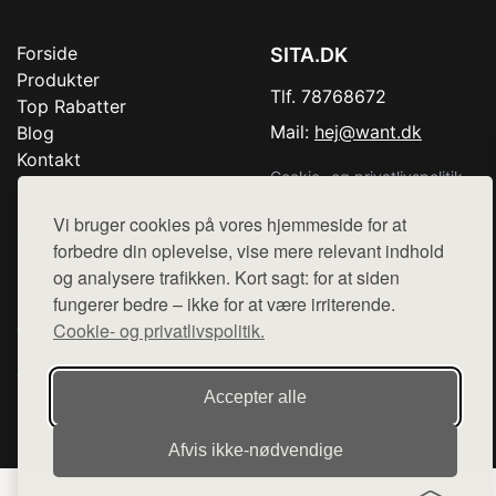
Forside
SITA.DK
Produkter
Tlf. 78768672
Top Rabatter
Mail:
hej@want.dk
Blog
Kontakt
Cookie- og privatlivspolitik
Vi bruger cookies på vores hjemmeside for at
forbedre din oplevelse, vise mere relevant indhold
og analysere trafikken. Kort sagt: for at siden
Denne side er en del af want.dk, der udgiver en række
fungerer bedre – ikke for at være irriterende.
hjemmesider med præsentation af forskellige produkter fra
Cookie- og privatlivspolitik.
diverse webshops. Der sælges ikke varer fra denne side - vi
henviser til de shops, som sælger varen. Vi har heller ikke
varerne på lager.
Accepter alle
© 2026 sita.dk. Alle rettigheder forbeholdes.
Afvis ikke‑nødvendige