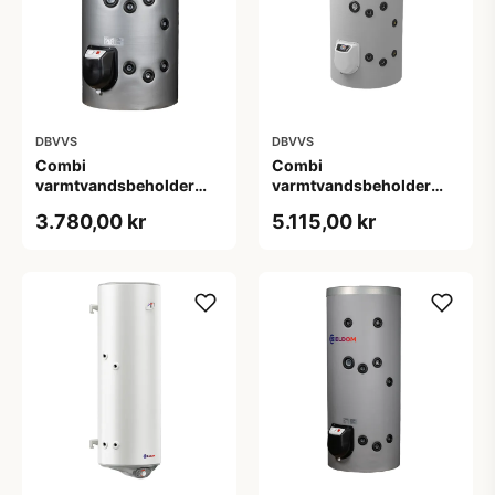
DBVVS
DBVVS
Combi
Combi
varmtvandsbeholder
varmtvandsbeholder
150 L - Fritstående med
150 L - Fritstående med
3.780,00 kr
5.115,00 kr
1 spiral
1 spiral og elektronisk
kontrol