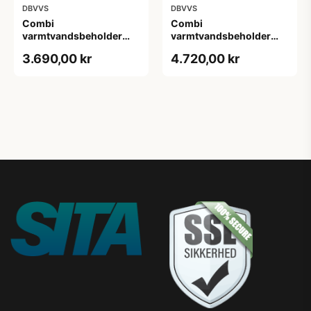
DBVVS
DBVVS
Combi
Combi
varmtvandsbeholder
varmtvandsbeholder
150 L - Væghængt med 1
200 L - Fritstående med
3.690,00 kr
4.720,00 kr
spiral
1 spiral