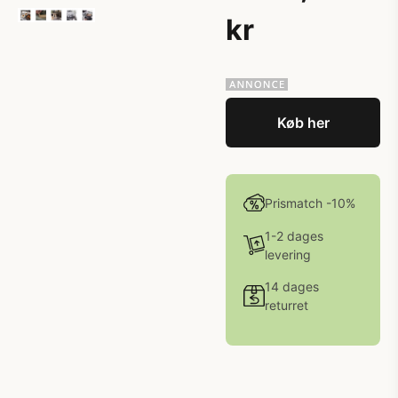
kr
Køb her
Prismatch -10%
1-2 dages
levering
14 dages
returret