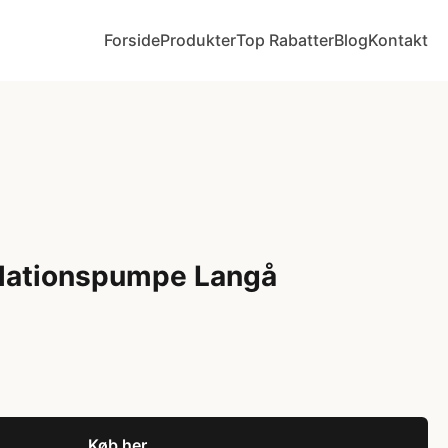
Forside
Produkter
Top Rabatter
Blog
Kontakt
kulationspumpe Langå
Køb her