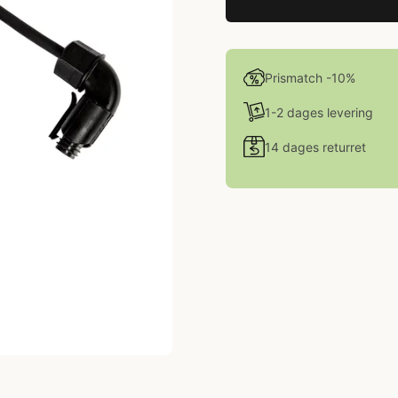
Prismatch -10%
1-2 dages levering
14 dages returret