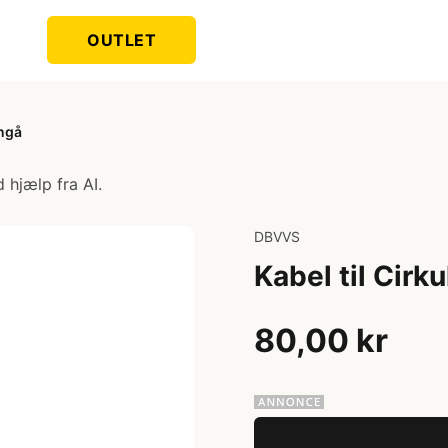
OUTLET
angå
 hjælp fra AI.
DBVVS
Kabel til Cir
80,00 kr