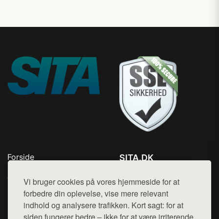
Forside
SITA.DK
Produkter
Tlf. 78768672
Top Rabatter
Vi bruger cookies på vores hjemmeside for at
Mail:
hej@want.dk
Blog
forbedre din oplevelse, vise mere relevant
Kontakt
indhold og analysere trafikken. Kort sagt: for at
Cookie- og privatlivspolitik
siden fungerer bedre – ikke for at være irriterende.