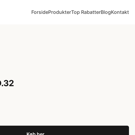
Forside
Produkter
Top Rabatter
Blog
Kontakt
D.32
Køb her