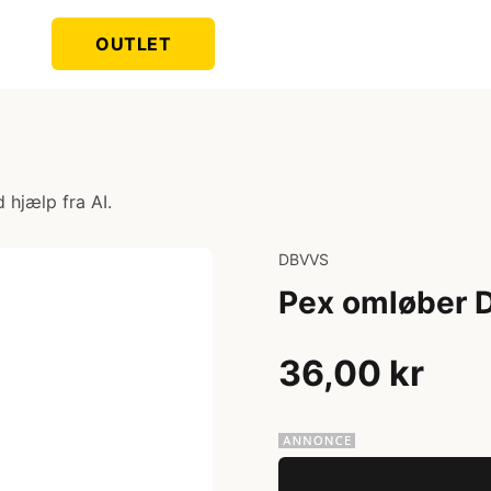
OUTLET
 hjælp fra AI.
DBVVS
Pex omløber 
36,00 kr