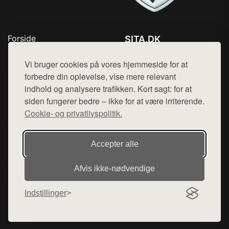
Forside
SITA.DK
Produkter
Tlf. 78768672
Top Rabatter
Vi bruger cookies på vores hjemmeside for at
Mail:
hej@want.dk
Blog
forbedre din oplevelse, vise mere relevant
Kontakt
indhold og analysere trafikken. Kort sagt: for at
Cookie- og privatlivspolitik
siden fungerer bedre – ikke for at være irriterende.
Cookie- og privatlivspolitik.
Denne side er en del af want.dk, der udgiver en række
Accepter alle
hjemmesider med præsentation af forskellige produkter fra
diverse webshops. Der sælges ikke varer fra denne side - vi
Afvis ikke‑nødvendige
henviser til de shops, som sælger varen. Vi har heller ikke
varerne på lager.
Indstillinger
© 2026 sita.dk. Alle rettigheder forbeholdes.