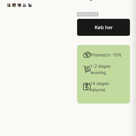
Køb her
Prismatch -10%
1-2 dages
levering
14 dages
returret