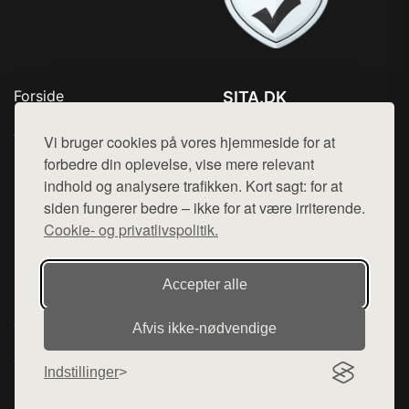
Forside
SITA.DK
Produkter
Tlf. 78768672
Top Rabatter
Vi bruger cookies på vores hjemmeside for at
Mail:
hej@want.dk
Blog
forbedre din oplevelse, vise mere relevant
Kontakt
indhold og analysere trafikken. Kort sagt: for at
Cookie- og privatlivspolitik
siden fungerer bedre – ikke for at være irriterende.
Cookie- og privatlivspolitik.
Denne side er en del af want.dk, der udgiver en række
Accepter alle
hjemmesider med præsentation af forskellige produkter fra
diverse webshops. Der sælges ikke varer fra denne side - vi
Afvis ikke‑nødvendige
henviser til de shops, som sælger varen. Vi har heller ikke
varerne på lager.
Indstillinger
© 2026 sita.dk. Alle rettigheder forbeholdes.