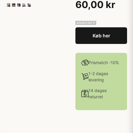
60,00 kr
Køb her
Prismatch -10%
1-2 dages
levering
14 dages
returret