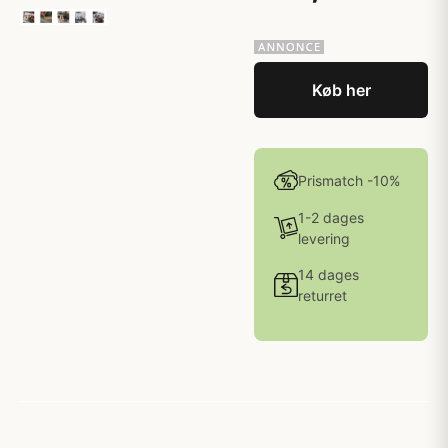
Køb her
Prismatch -10%
1-2 dages
levering
14 dages
returret