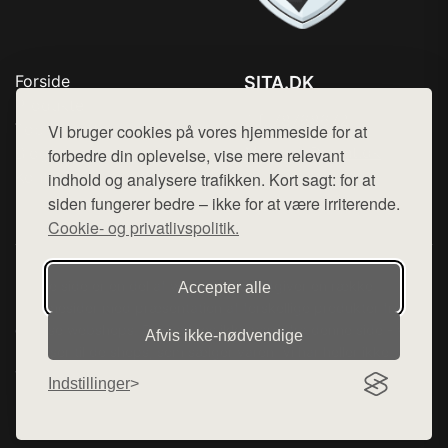
Forside
SITA.DK
Produkter
Tlf. 78768672
Top Rabatter
Vi bruger cookies på vores hjemmeside for at
Mail:
hej@want.dk
Blog
forbedre din oplevelse, vise mere relevant
Kontakt
indhold og analysere trafikken. Kort sagt: for at
Cookie- og privatlivspolitik
siden fungerer bedre – ikke for at være irriterende.
Cookie- og privatlivspolitik.
Denne side er en del af want.dk, der udgiver en række
Accepter alle
hjemmesider med præsentation af forskellige produkter fra
diverse webshops. Der sælges ikke varer fra denne side - vi
Afvis ikke‑nødvendige
henviser til de shops, som sælger varen. Vi har heller ikke
varerne på lager.
Indstillinger
© 2026 sita.dk. Alle rettigheder forbeholdes.