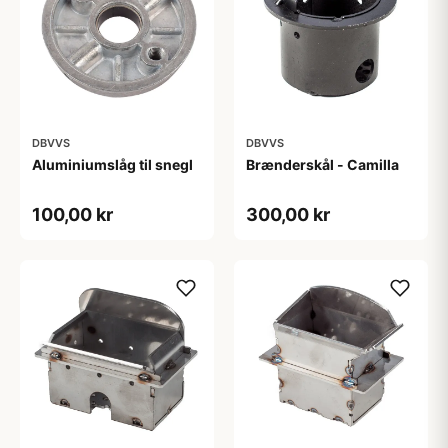
DBVVS
DBVVS
Aluminiumslåg til snegl
Brænderskål - Camilla
100,00 kr
300,00 kr