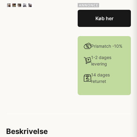
Køb her
Prismatch -10%
1-2 dages
levering
14 dages
returret
Beskrivelse