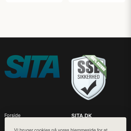
Forside
SITA.DK
Produkter
Tlf. 78768672
Top Rabatter
Vi bruger cookies på vores hjemmeside for at