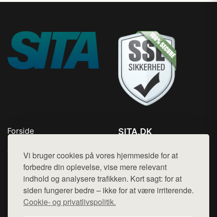
Forside
SITA.DK
Produkter
Tlf. 78768672
Top Rabatter
Vi bruger cookies på vores hjemmeside for at
Mail:
hej@want.dk
Blog
forbedre din oplevelse, vise mere relevant
Kontakt
indhold og analysere trafikken. Kort sagt: for at
Cookie- og privatlivspolitik
siden fungerer bedre – ikke for at være irriterende.
Cookie- og privatlivspolitik.