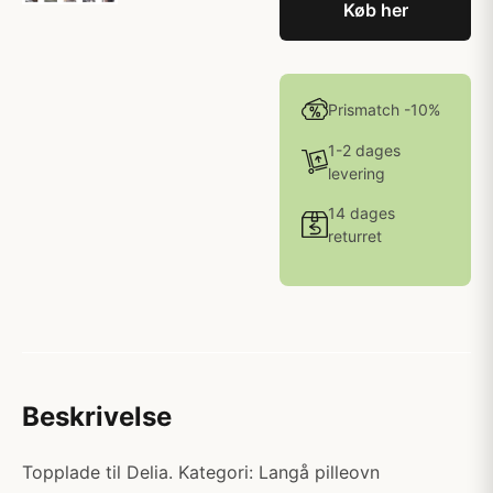
Køb her
Prismatch -10%
1-2 dages
levering
14 dages
returret
Beskrivelse
Topplade til Delia. Kategori: Langå pilleovn