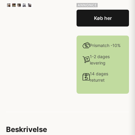
Køb her
Prismatch -10%
1-2 dages
levering
14 dages
returret
Beskrivelse