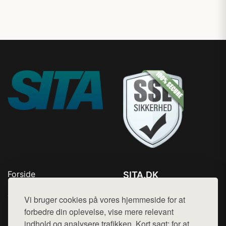
Forside
SITA.DK
Produkter
Tlf. 78768672
Top Rabatter
Vi bruger cookies på vores hjemmeside for at
Mail:
hej@want.dk
Blog
forbedre din oplevelse, vise mere relevant
Kontakt
indhold og analysere trafikken. Kort sagt: for at