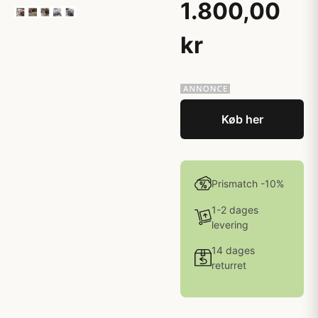
1.800,00
kr
Køb her
Prismatch -10%
1-2 dages
levering
14 dages
returret