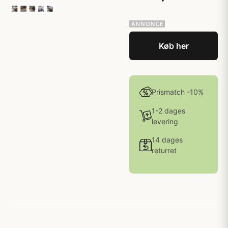
Køb her
Prismatch -10%
1-2 dages
levering
14 dages
returret