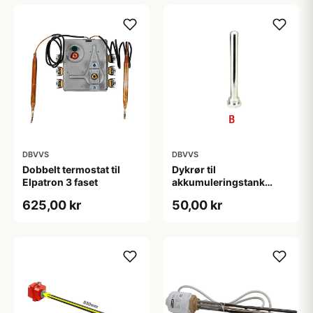
DBVVS
DBVVS
Dobbelt termostat til
Dykrør til
Elpatron 3 faset
akkumuleringstank
1/2&quot; x 150 mm
625,00 kr
50,00 kr