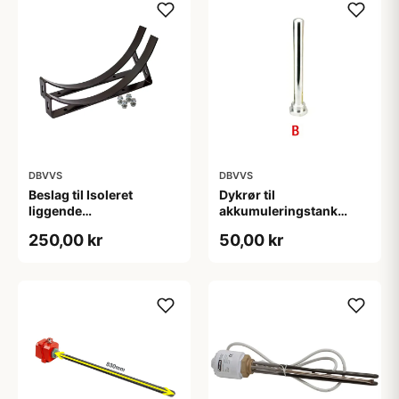
DBVVS
DBVVS
Beslag til Isoleret
Dykrør til
liggende
akkumuleringstank
akkumuleringstank
1/2&quot; x 150 mm
250,00 kr
50,00 kr