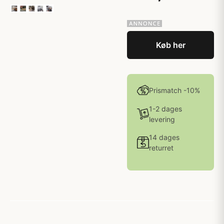
Køb her
Prismatch -10%
1-2 dages
levering
14 dages
returret