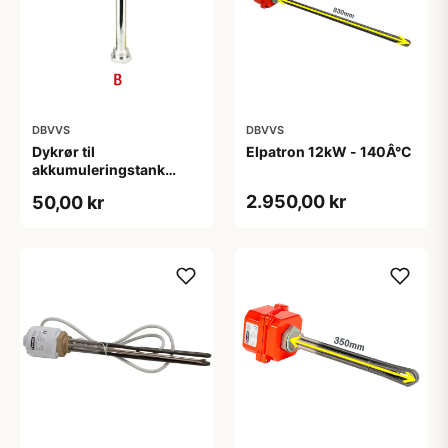
DBVVS
DBVVS
Dykrør til
Elpatron 12kW - 140Â°C
akkumuleringstank
1/2&quot; x 150 mm
2.950,00 kr
50,00 kr