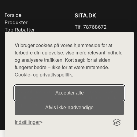
Forside
SITA.DK
Produkter
Tlf. 78768672
Top Rabatter
Mail:
hej@want.dk
Blog
Kontakt
Vi bruger cookies på vores hjemmeside for at
Cookie- og privatlivspolitik
forbedre din oplevelse, vise mere relevant indhold
og analysere trafikken. Kort sagt: for at siden
fungerer bedre – ikke for at være irriterende.
Cookie- og privatlivspolitik.
Denne side er en del af want.dk, der udgiver en række
hjemmesider med præsentation af forskellige produkter fra
diverse webshops. Der sælges ikke varer fra denne side - vi
Accepter alle
henviser til de shops, som sælger varen. Vi har heller ikke
varerne på lager.
Afvis ikke‑nødvendige
© 2026 sita.dk. Alle rettigheder forbeholdes.
Indstillinger