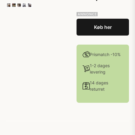
Køb her
Prismatch -10%
1-2 dages
levering
14 dages
returret